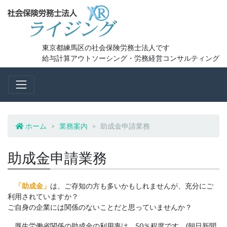
コ
ン
テ
ン
ツ
東京都練馬区の社会保険労務士法人です
へ
給与計算アウトソーシング・労務経営コンサルティング
移
動
ホーム
業務案内
助成金申請業務
助成金申請業務
「助成金」
は、ご存知の方も多いかもしれませんが、充分にご
利用されていますか？
ご自身の企業には関係のないことだと思っていませんか？
厚生労働省関係の助成金の利用率は、50％程度です。(朝日新聞