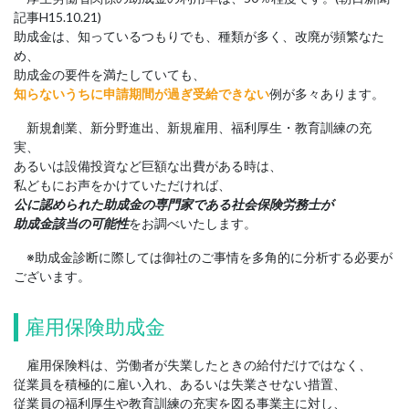
記事H15.10.21)
助成金は、知っているつもりでも、種類が多く、改廃が頻繁なた
め、
助成金の要件を満たしていても、
知らないうちに申請期間が過ぎ受給できない
例が多々あります。
新規創業、新分野進出、新規雇用、福利厚生・教育訓練の充
実、
あるいは設備投資など巨額な出費がある時は、
私どもにお声をかけていただければ、
公に認められた助成金の専門家である社会保険労務士が
助成金該当の可能性
をお調べいたします。
※助成金診断に際しては御社のご事情を多角的に分析する必要が
ございます。
雇用保険助成金
雇用保険料は、労働者が失業したときの給付だけではなく、
従業員を積極的に雇い入れ、あるいは失業させない措置、
従業員の福利厚生や教育訓練の充実を図る事業主に対し、