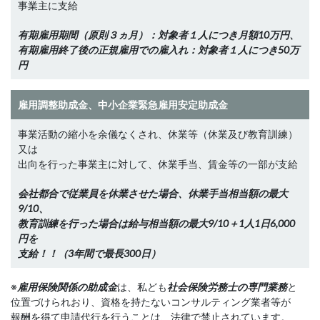
事業主に支給
有期雇用期間（原則３ヵ月）：対象者１人につき月額10万円、
有期雇用終了後の正規雇用での雇入れ：対象者１人につき50万
円
雇用調整助成金、中小企業緊急雇用安定助成金
事業活動の縮小を余儀なくされ、休業等（休業及び教育訓練）
又は
出向を行った事業主に対して、休業手当、賃金等の一部が支給
会社都合で従業員を休業させた場合、休業手当相当額の最大
9/10、
教育訓練を行った場合は給与相当額の最大9/10＋1人1日6,000
円を
支給！！（3年間で最長300日）
※
雇用保険関係の助成金
は、私ども
社会保険労務士の専門業務
と
位置づけられおり、資格を持たないコンサルティング業者等が
報酬を得て申請代行を行うことは、法律で禁止されています。